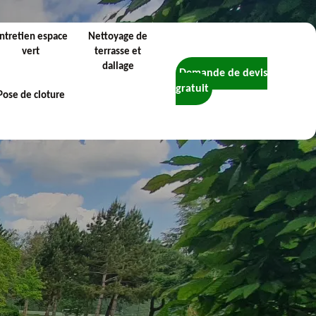
ntretien espace
Nettoyage de
vert
terrasse et
dallage
Demande de devis
gratuit
Pose de cloture