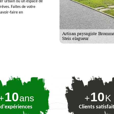
ger urbain ou un espace de
 rêves. Faites de votre
savoir-faire en
10
10
+
ans
+
K
d'expériences
Clients satisfai