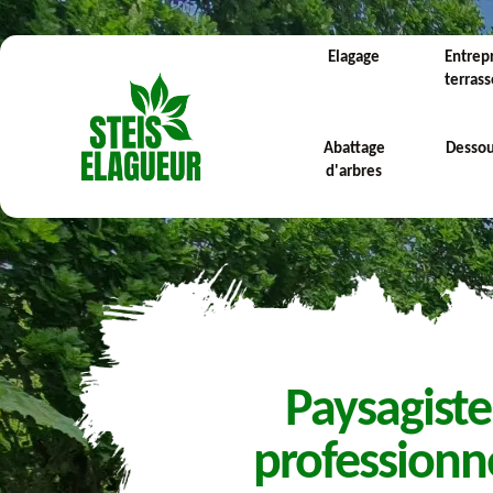
Elagage
Entrep
terras
Abattage
Desso
d'arbres
Paysagiste
professionn