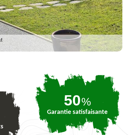
74
%
Garantie satisfaisante
ts