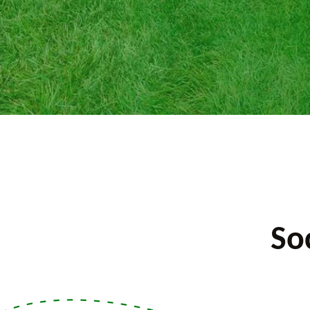
iquer.
So