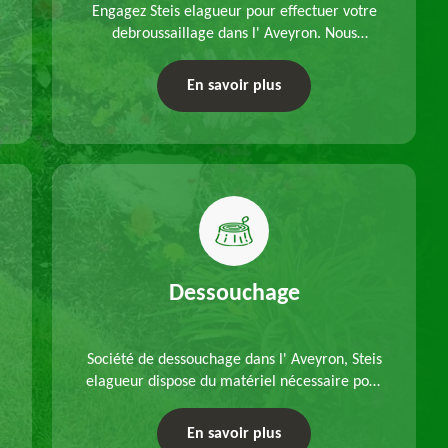
Engagez Steis elagueur pour effectuer votre
debroussaillage dans l' Aveyron. Nous
disposons d'équipements adéquats, à choisir
en fonction des caractéristiques du site.
En savoir plus
Déplacements offerts.
Dessouchage
Société de dessouchage dans l' Aveyron, Steis
elagueur dispose du matériel nécessaire pour
enlever vos souches d'arbres, que ce soit pour
un dessouchage manuel ou mécanique.
En savoir plus