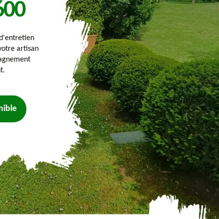
600
'entretien
votre artisan
pagnement
t.
nible