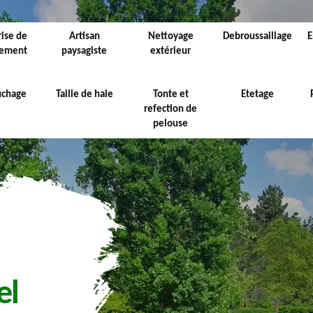
rise de
Artisan
Nettoyage
Debroussaillage
E
sement
paysagiste
extérieur
uchage
Taille de haie
Tonte et
Etetage
refection de
pelouse
el