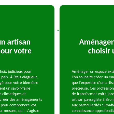
un artisan
Aménageme
our votre
choisir
hoix judicieux pour
Aménager un espace extér
paix. À Steis elagueur,
l'on souhaite créer un env
é pour votre bien-être
que l'expertise d'un arti
nt un savoir-faire
précieuse. Ces profession
s climatiques et
de transformer votre jard
e créer des aménagements
artisan paysagiste à Bro
ute pour comprendre vos
aux particularités climat
ur mesure, qu'il s'agisse
connaissance approfondie