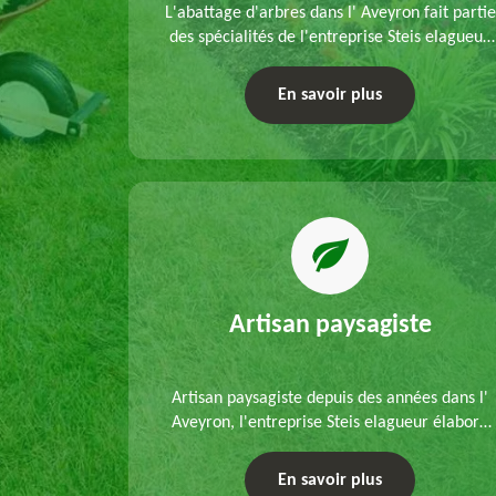
refection
L'abattage d'arbres dans l' Aveyron fait partie
s mains de
des spécialités de l'entreprise Steis elagueur.
'un
Nous réalisons un abattage direct ou par
 que d'un
démontage, tenant compte des particularités
En savoir plus
ble.
du site et des végétaux.
Artisan paysagiste
Artisan paysagiste depuis des années dans l'
Aveyron, l'entreprise Steis elagueur élabore
chaque plan d'aménagement paysager et
exécute les travaux afférents. Devis gratuit et
En savoir plus