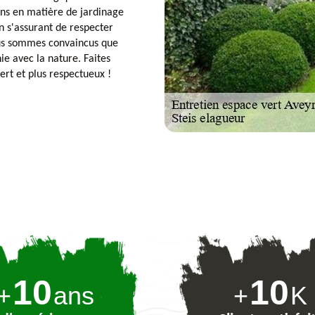
ons en matière de jardinage
n s'assurant de respecter
nous sommes convaincus que
ie avec la nature. Faites
ert et plus respectueux !
10
10
+
ans
+
K