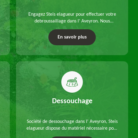
Engagez Steis elagueur pour effectuer votre
debroussaillage dans l' Aveyron. Nous
disposons d'équipements adéquats, à choisir
en fonction des caractéristiques du site.
En savoir plus
Déplacements offerts.
Dessouchage
Société de dessouchage dans l' Aveyron, Steis
elagueur dispose du matériel nécessaire pour
enlever vos souches d'arbres, que ce soit pour