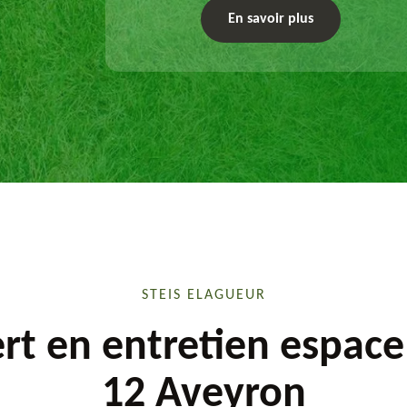
exécute les travaux afférents. Devis gratuit et
En savoir plus
sur mesure.
STEIS ELAGUEUR
rt en entretien espace
12 Aveyron