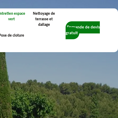
ntretien espace
Nettoyage de
vert
terrasse et
dallage
Demande de devis
gratuit
Pose de cloture