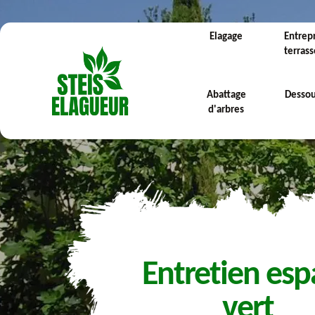
Elagage
Entrep
terras
Abattage
Desso
d'arbres
Entretien esp
vert