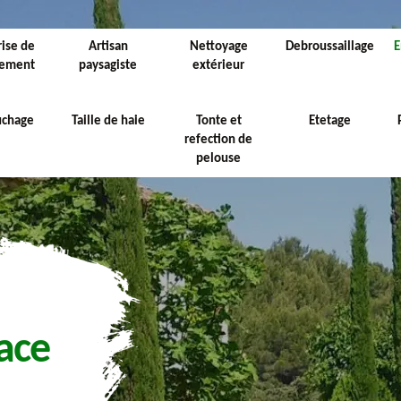
rise de
Artisan
Nettoyage
Debroussaillage
E
sement
paysagiste
extérieur
uchage
Taille de haie
Tonte et
Etetage
refection de
pelouse
ace