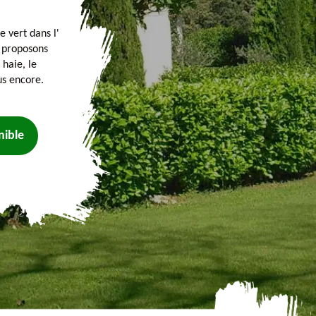
e vert dans l'
s proposons
 haie, le
us encore.
nible