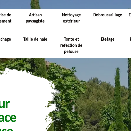
rise de
Artisan
Nettoyage
Debroussaillage
E
sement
paysagiste
extérieur
uchage
Taille de haie
Tonte et
Etetage
refection de
pelouse
ur
ace