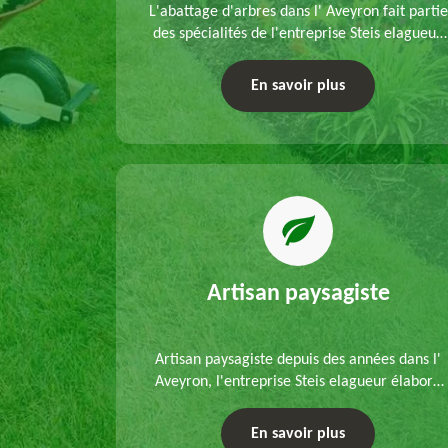
refection
L'abattage d'arbres dans l' Aveyron fait partie
s mains de
des spécialités de l'entreprise Steis elagueur.
'un
Nous réalisons un abattage direct ou par
 que d'un
démontage, tenant compte des particularités
En savoir plus
ble.
du site et des végétaux.
Artisan paysagiste
Artisan paysagiste depuis des années dans l'
Aveyron, l'entreprise Steis elagueur élabore
chaque plan d'aménagement paysager et
exécute les travaux afférents. Devis gratuit et
En savoir plus