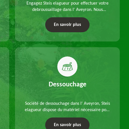
Engagez Steis elagueur pour effectuer votre
debroussaillage dans l' Aveyron. Nous
disposons d'équipements adéquats, à choisir
en fonction des caractéristiques du site.
En savoir plus
Déplacements offerts.
Dessouchage
Société de dessouchage dans l' Aveyron, Steis
elagueur dispose du matériel nécessaire pour
enlever vos souches d'arbres, que ce soit pour
un dessouchage manuel ou mécanique.
En savoir plus