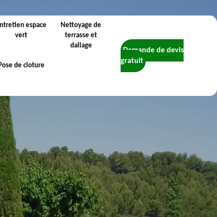
ntretien espace
Nettoyage de
vert
terrasse et
dallage
Demande de devis
gratuit
Pose de cloture