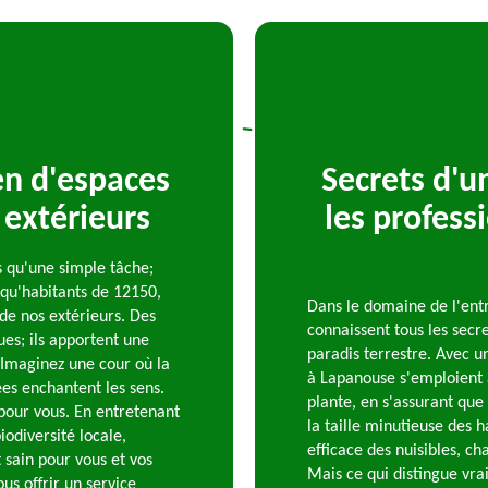
en d'espaces
Secrets d'u
 extérieurs
les profess
s qu'une simple tâche;
t qu'habitants de 12150,
Dans le domaine de l'entr
de nos extérieurs. Des
connaissent tous les secr
ues; ils apportent une
paradis terrestre. Avec u
. Imaginez une cour où la
à Lapanouse s'emploient 
rées enchantent les sens.
plante, en s'assurant que 
pour vous. En entretenant
la taille minutieuse des h
iodiversité locale,
efficace des nuisibles, c
 sain pour vous et vos
Mais ce qui distingue vra
us offrir un service