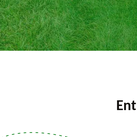
iquer.
Ent