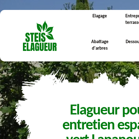
Elagage
Entrep
terras
Abattage
Desso
d'arbres
Elagueur po
entretien esp