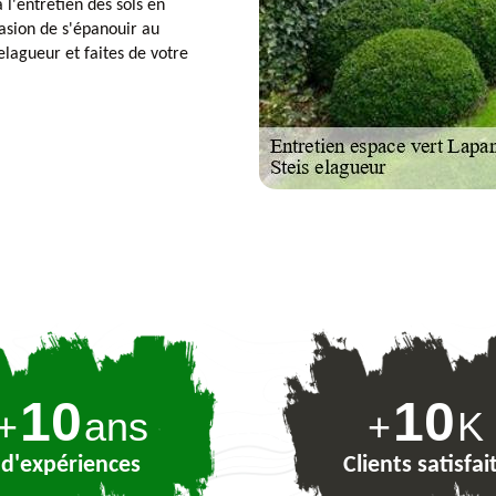
l'entretien des sols en
casion de s'épanouir au
lagueur et faites de votre
10
10
+
ans
+
K
d'expériences
Clients satisfai