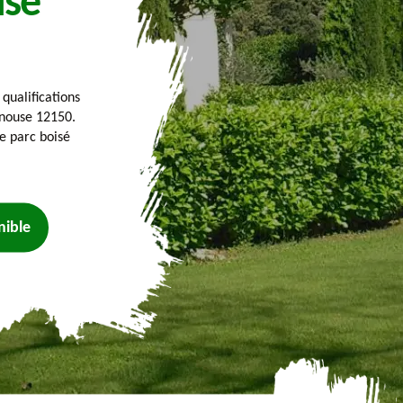
use
 qualifications
anouse 12150.
e parc boisé
nible