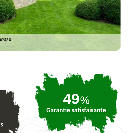
73
%
Garantie satisfaisante
ts