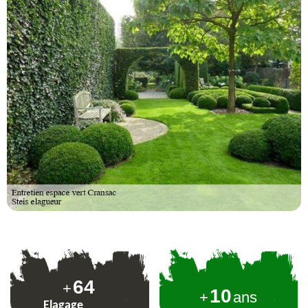
79
+
10
+
ans
Elagage