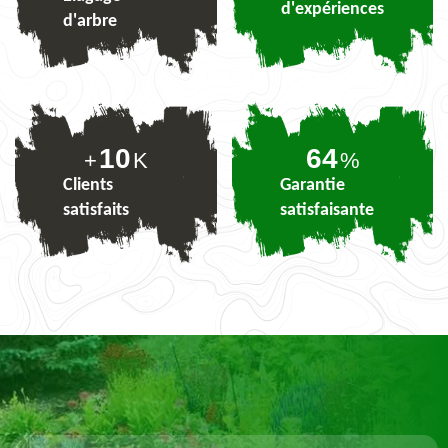
d'expériences
d'arbre
10
79
+
K
%
Clients
Garantie
satisfaits
satisfaisante