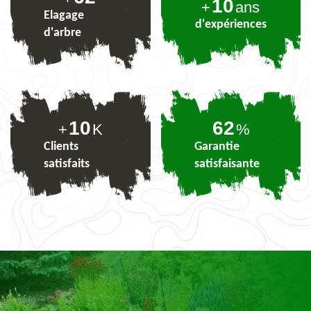
10
+
ans
Elagage
d'expériences
d'arbre
10
76
+
K
%
Clients
Garantie
satisfaits
satisfaisante