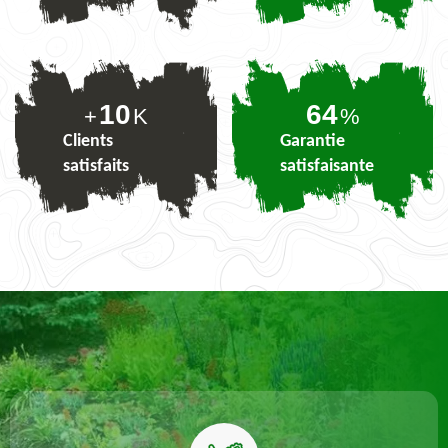
10
78
+
K
%
Clients
Garantie
satisfaits
satisfaisante