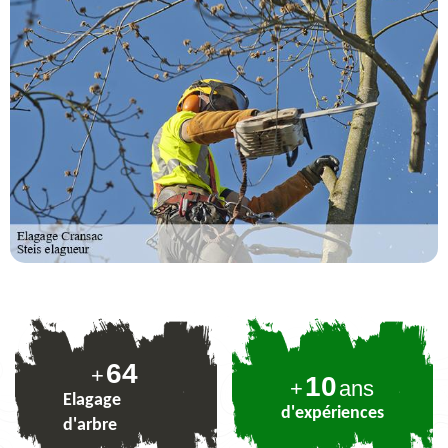
78
+
10
+
ans
Elagage
d'expériences
d'arbre