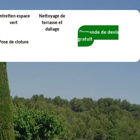
ntretien espace
Nettoyage de
vert
terrasse et
dallage
Demande de devis
gratuit
Pose de cloture