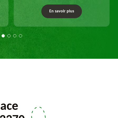
enlever vos souches d'arbres, que ce soit pour
un dessouchage manuel ou mécanique.
En savoir plus
Travail selon les règles de l'art.
pace