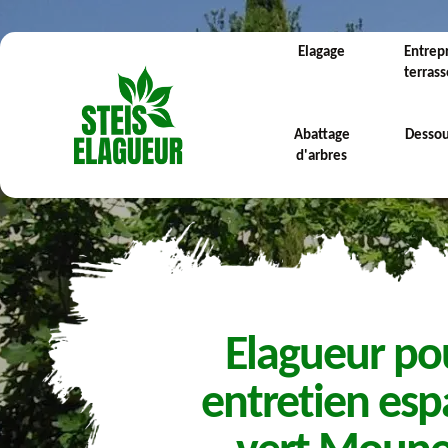
Elagage
Entrep
terras
Abattage
Desso
d'arbres
Elagueur po
entretien esp