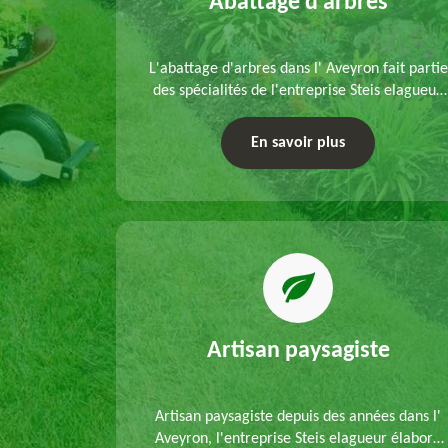
elouse
Abattage d'arbres
refection
L'abattage d'arbres dans l' Aveyron fait partie
s mains de
des spécialités de l'entreprise Steis elagueur.
'un
Nous réalisons un abattage direct ou par
 que d'un
démontage, tenant compte des particularités
En savoir plus
ble.
du site et des végétaux.
Artisan paysagiste
Artisan paysagiste depuis des années dans l'
Aveyron, l'entreprise Steis elagueur élabore