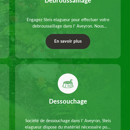
Debroussaillage
Engagez Steis elagueur pour effectuer votre
debroussaillage dans l' Aveyron. Nous
disposons d'équipements adéquats, à choisir
en fonction des caractéristiques du site.
En savoir plus
Déplacements offerts.
Dessouchage
Société de dessouchage dans l' Aveyron, Steis
elagueur dispose du matériel nécessaire pour