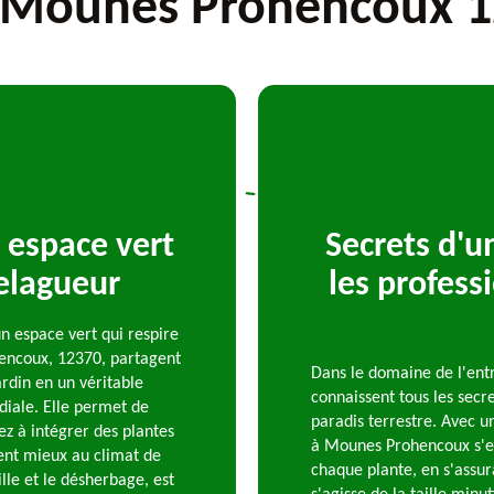
 Mounes Prohencoux 
 espace vert
Secrets d'u
elagueur
les profess
n espace vert qui respire
hencoux, 12370, partagent
Dans le domaine de l'entr
rdin en un véritable
connaissent tous les secr
rdiale. Elle permet de
paradis terrestre. Avec u
ez à intégrer des plantes
à Mounes Prohencoux s'em
tent mieux au climat de
chaque plante, en s'assur
le et le désherbage, est