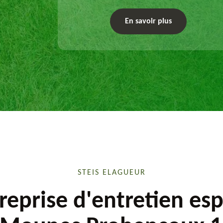
chaque plan d'aménagement paysager et
exécute les travaux afférents. Devis gratuit et
En savoir plus
sur mesure.
STEIS ELAGUEUR
reprise d'entretien es