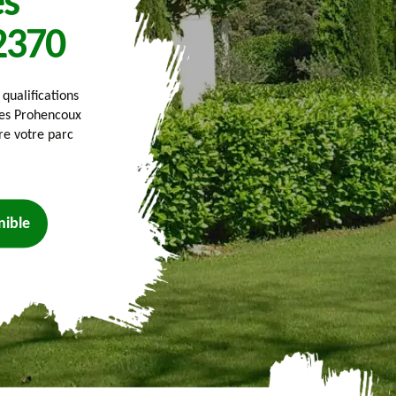
s
2370
 qualifications
nes Prohencoux
re votre parc
nible