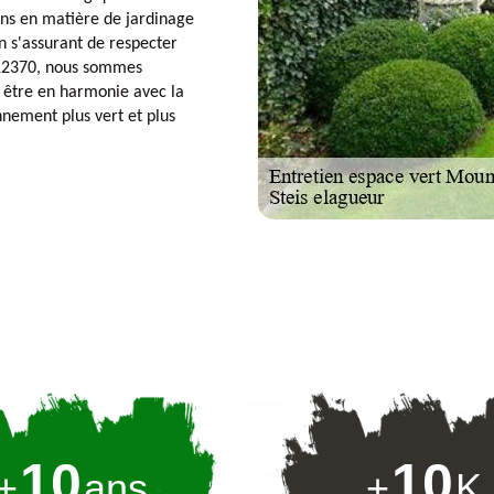
ons en matière de jardinage
n s'assurant de respecter
 12370, nous sommes
t être en harmonie avec la
nnement plus vert et plus
10
10
+
ans
+
K