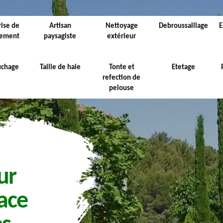
rise de
Artisan
Nettoyage
Debroussaillage
E
sement
paysagiste
extérieur
uchage
Taille de haie
Tonte et
Etetage
refection de
pelouse
ur
ace