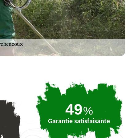
74
%
Garantie satisfaisante
ts