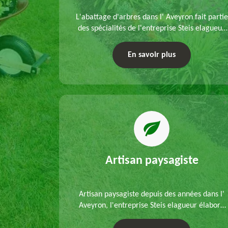
refection
L'abattage d'arbres dans l' Aveyron fait partie
s mains de
des spécialités de l'entreprise Steis elagueur.
'un
Nous réalisons un abattage direct ou par
 que d'un
démontage, tenant compte des particularités
En savoir plus
ble.
du site et des végétaux.
Artisan paysagiste
Artisan paysagiste depuis des années dans l'
Aveyron, l'entreprise Steis elagueur élabore
chaque plan d'aménagement paysager et