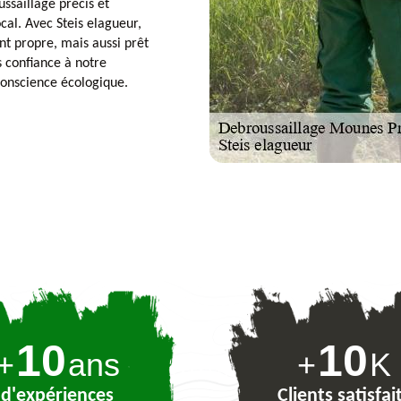
ussaillage précis et
cal. Avec Steis elagueur,
nt propre, mais aussi prêt
 confiance à notre
 conscience écologique.
10
10
+
ans
+
K
d'expériences
Clients satisfai