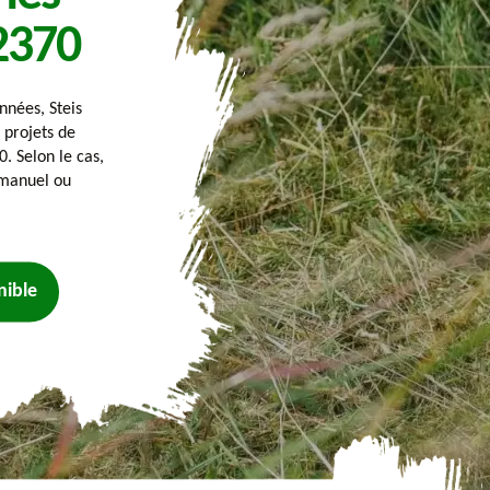
2370
nnées, Steis
 projets de
 Selon le cas,
 manuel ou
nible