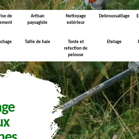
rise de
Artisan
Nettoyage
Debroussaillage
E
sement
paysagiste
extérieur
uchage
Taille de haie
Tonte et
Etetage
refection de
pelouse
age
ux
nes