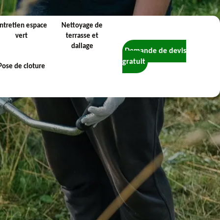
ntretien espace
Nettoyage de
vert
terrasse et
dallage
Demande de devis
gratuit
Pose de cloture