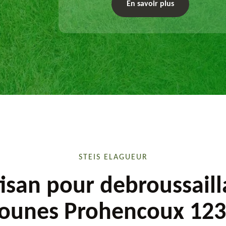
exécute les travaux afférents. Devis gratuit et
En savoir plus
sur mesure.
STEIS ELAGUEUR
isan pour debroussail
unes Prohencoux 12