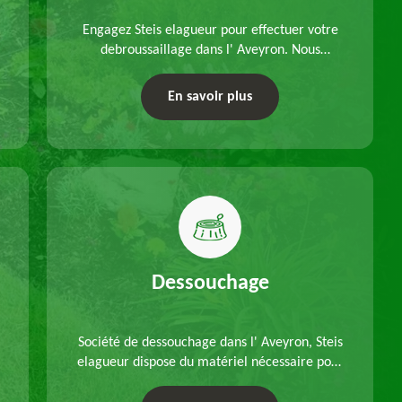
Engagez Steis elagueur pour effectuer votre
debroussaillage dans l' Aveyron. Nous
disposons d'équipements adéquats, à choisir
en fonction des caractéristiques du site.
En savoir plus
Déplacements offerts.
Dessouchage
Société de dessouchage dans l' Aveyron, Steis
elagueur dispose du matériel nécessaire pour
enlever vos souches d'arbres, que ce soit pour