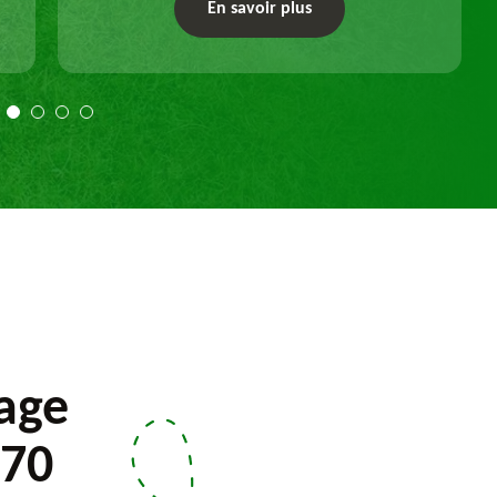
un dessouchage manuel ou mécanique.
En savoir plus
Travail selon les règles de l'art.
lage
370