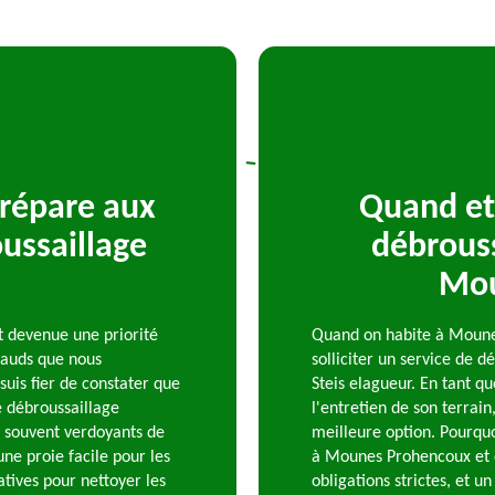
répare aux
Quand et 
ussaillage
débrouss
Mou
t devenue une priorité
Quand on habite à Mounes
chauds que nous
solliciter un service de 
suis fier de constater que
Steis elagueur. En tant q
 débroussaillage
l'entretien de son terrain
, souvent verdoyants de
meilleure option. Pourqu
ne proie facile pour les
à Mounes Prohencoux et 
atives pour nettoyer les
obligations strictes, et u