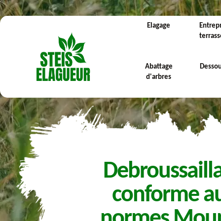
Elagage
Entrep
terras
Abattage
Desso
d'arbres
Debroussaill
conforme a
normes Mou