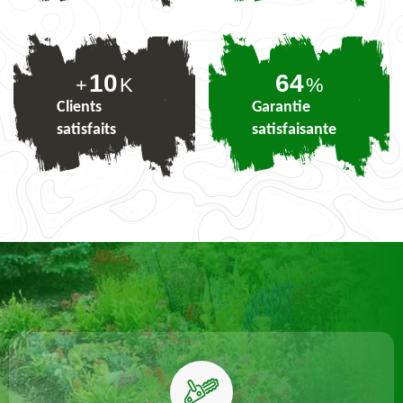
10
79
+
K
%
Clients
Garantie
satisfaits
satisfaisante