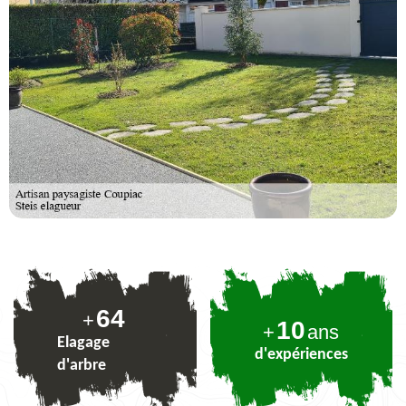
79
+
10
+
ans
Elagage
d'expériences
d'arbre