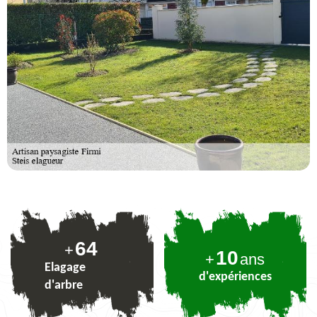
78
+
10
+
ans
Elagage
d'expériences
d'arbre