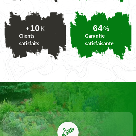
10
78
+
K
%
Clients
Garantie
satisfaits
satisfaisante