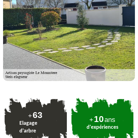
78
+
10
+
ans
Elagage
d'expériences
d'arbre