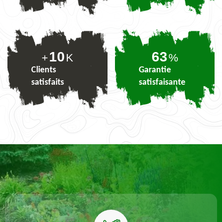
10
78
+
K
%
Clients
Garantie
satisfaits
satisfaisante