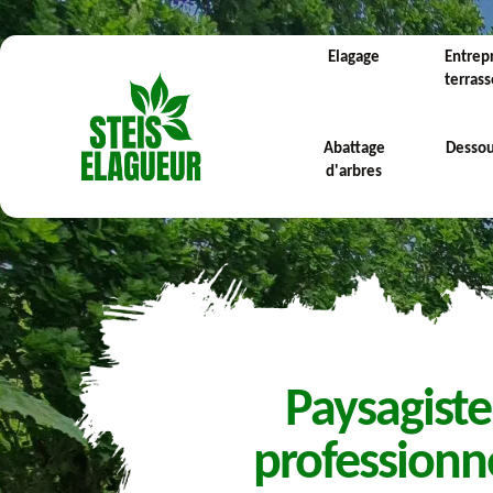
Elagage
Entrep
terras
Abattage
Desso
d'arbres
Paysagiste
professionn