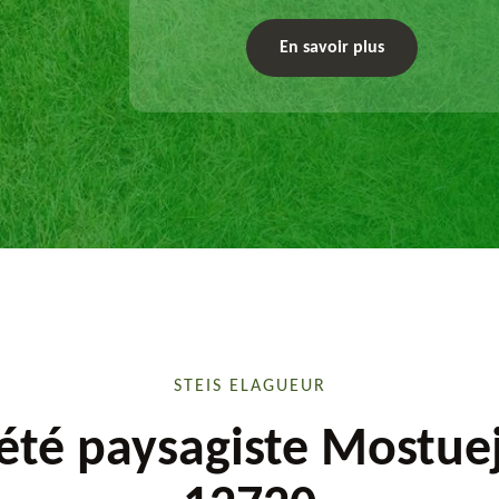
chaque plan d'aménagement paysager et
exécute les travaux afférents. Devis gratuit et
En savoir plus
sur mesure.
STEIS ELAGUEUR
été paysagiste Mostue