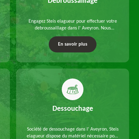
Debroussaillage
Engagez Steis elagueur pour effectuer votre
debroussaillage dans l' Aveyron. Nous
disposons d'équipements adéquats, à choisir
en fonction des caractéristiques du site.
En savoir plus
Déplacements offerts.
Dessouchage
Société de dessouchage dans l' Aveyron, Steis
elagueur dispose du matériel nécessaire pour