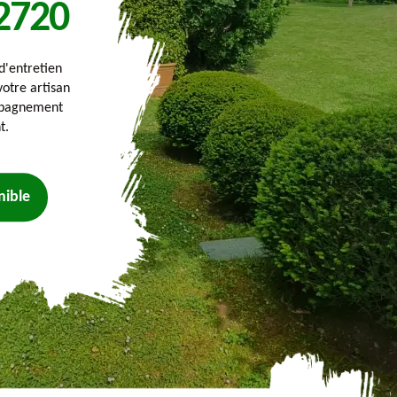
2720
'entretien
votre artisan
mpagnement
t.
nible