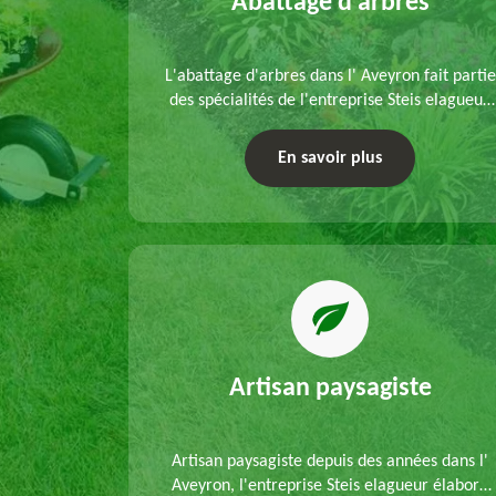
elouse
Abattage d'arbres
refection
L'abattage d'arbres dans l' Aveyron fait partie
s mains de
des spécialités de l'entreprise Steis elagueur.
'un
Nous réalisons un abattage direct ou par
 que d'un
démontage, tenant compte des particularités
En savoir plus
ble.
du site et des végétaux.
Artisan paysagiste
Artisan paysagiste depuis des années dans l'
Aveyron, l'entreprise Steis elagueur élabore