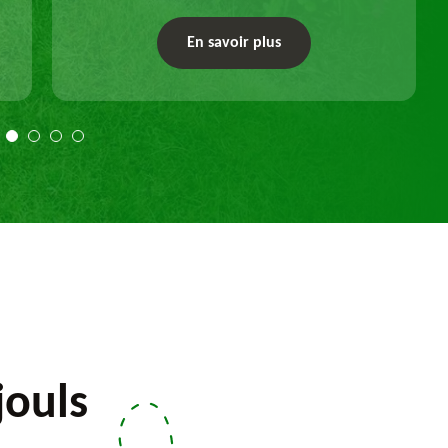
enlever vos souches d'arbres, que ce soit pour
un dessouchage manuel ou mécanique.
En savoir plus
Travail selon les règles de l'art.
jouls