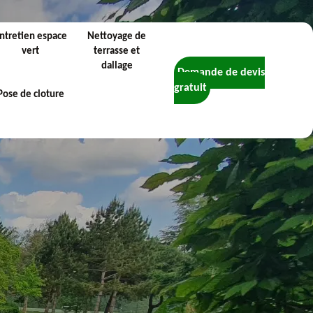
ntretien espace
Nettoyage de
vert
terrasse et
dallage
Demande de devis
gratuit
Pose de cloture