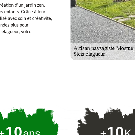
réation d'un jardin zen,
s enfants. Grâce à leur
isé avec soin et créativité,
endez plus pour
 elagueur, votre
10
10
+
ans
+
K