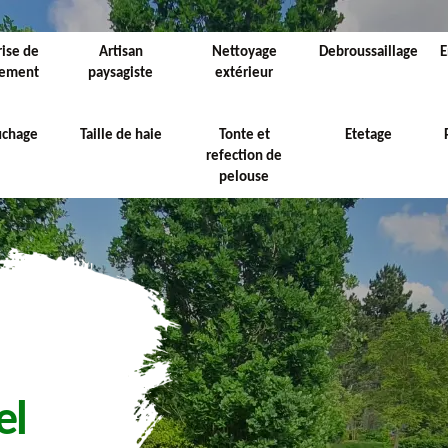
rise de
Artisan
Nettoyage
Debroussaillage
E
sement
paysagiste
extérieur
uchage
Taille de haie
Tonte et
Etetage
refection de
pelouse
el