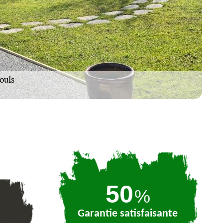
74
%
Garantie satisfaisante