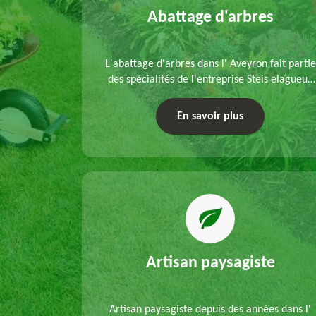
elouse
Abattage d'arbres
refection
L'abattage d'arbres dans l' Aveyron fait partie
s mains de
des spécialités de l'entreprise Steis elagueur.
'un
Nous réalisons un abattage direct ou par
 que d'un
démontage, tenant compte des particularités
En savoir plus
ble.
du site et des végétaux.
Artisan paysagiste
Artisan paysagiste depuis des années dans l'