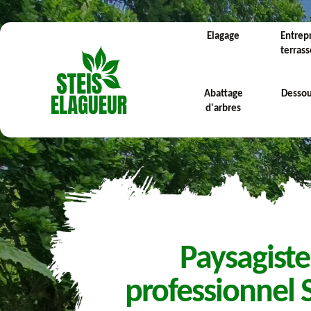
Elagage
Entrep
terras
Abattage
Desso
d'arbres
Paysagiste
professionnel 