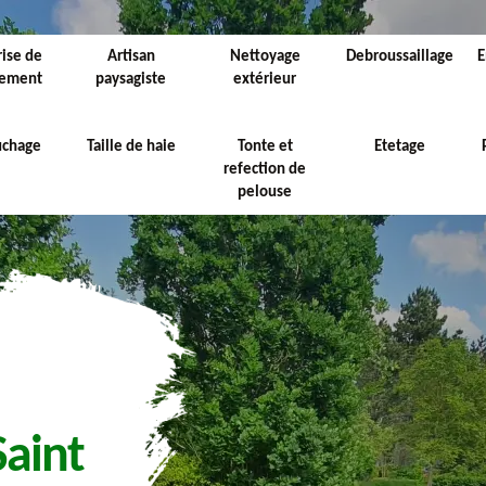
rise de
Artisan
Nettoyage
Debroussaillage
E
sement
paysagiste
extérieur
uchage
Taille de haie
Tonte et
Etetage
refection de
pelouse
Saint