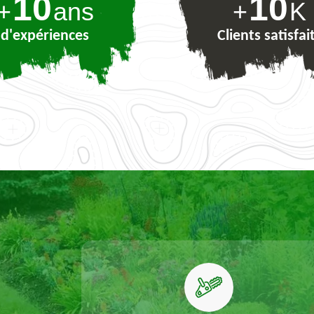
10
10
+
ans
+
K
d'expériences
Clients satisfai