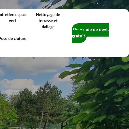
ntretien espace
Nettoyage de
vert
terrasse et
dallage
Demande de devis
gratuit
Pose de cloture