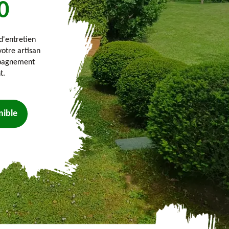
0
'entretien
votre artisan
mpagnement
t.
nible