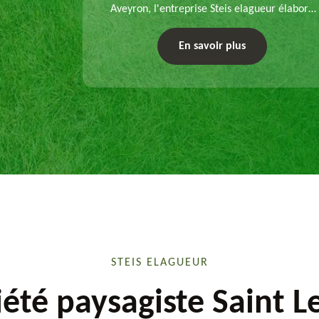
Aveyron, l'entreprise Steis elagueur élabore
chaque plan d'aménagement paysager et
exécute les travaux afférents. Devis gratuit et
En savoir plus
sur mesure.
STEIS ELAGUEUR
iété paysagiste Saint L