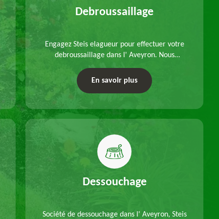
Debroussaillage
Engagez Steis elagueur pour effectuer votre
debroussaillage dans l' Aveyron. Nous
disposons d'équipements adéquats, à choisir
en fonction des caractéristiques du site.
En savoir plus
Déplacements offerts.
Dessouchage
Société de dessouchage dans l' Aveyron, Steis