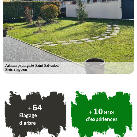
79
+
10
+
ans
Elagage
d'expériences
d'arbre