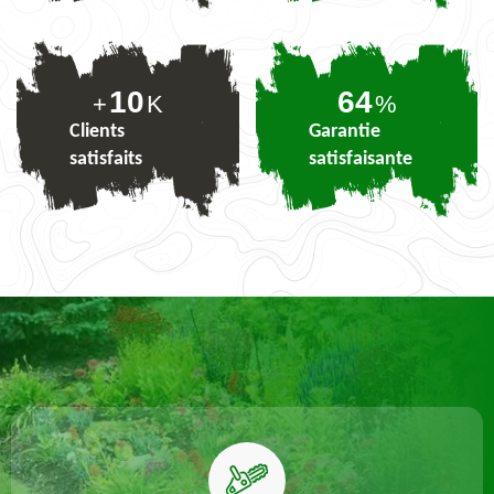
10
79
+
K
%
Clients
Garantie
satisfaits
satisfaisante