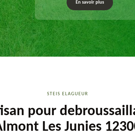
exécute les travaux afférents. Devis gratuit et
En savoir plus
sur mesure.
STEIS ELAGUEUR
isan pour debroussail
Almont Les Junies 1230