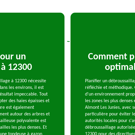
pour un
Comment pla
 à 12300
optimal
illage à 12300 nécessite
Planifier un débroussail
ans les environs, il est
réfléchie et méthodique.
ésultat impeccable. Tout
d'un environnement propre
pter des haies épaisses et
les zones les plus denses 
ure est également
Almont Les Junies, avec s
ment autour des arbres et
particulière pour éviter le
ailleuse polyvalente est
autorités locales pour s'
illes les plus denses. Et
débroussaillage autorisées
 d'une tondeuse à gazon
12300 pour des directives