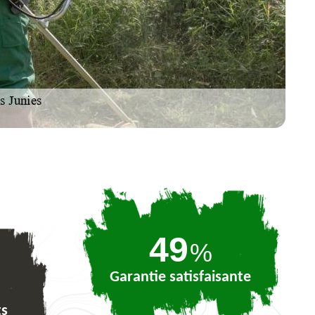
73
%
Garantie satisfaisante
ts