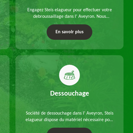
Engagez Steis elagueur pour effectuer votre
debroussaillage dans l' Aveyron. Nous
disposons d'équipements adéquats, à choisir
en fonction des caractéristiques du site.
En savoir plus
Déplacements offerts.
Dessouchage
Société de dessouchage dans l' Aveyron, Steis
elagueur dispose du matériel nécessaire pour
enlever vos souches d'arbres, que ce soit pour