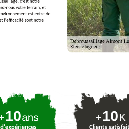
ssaillage, c'est notre
iez-nous votre terrain, et
e environnement est entre de
 l'efficacité sont notre
10
10
+
ans
+
K
d'expériences
Clients satisfai