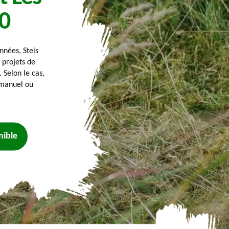
0
nnées, Steis
 projets de
 Selon le cas,
 manuel ou
nible