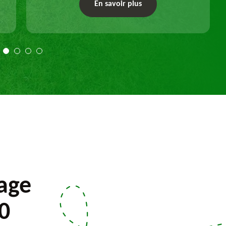
un dessouchage manuel ou mécanique.
En savoir plus
Travail selon les règles de l'art.
lage
0