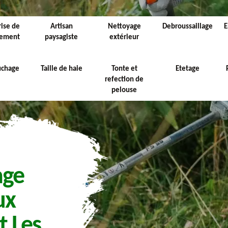
rise de
Artisan
Nettoyage
Debroussaillage
E
sement
paysagiste
extérieur
uchage
Taille de haie
Tonte et
Etetage
refection de
pelouse
age
ux
 Les