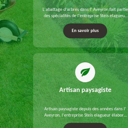
refection
L'abattage d'arbres dans l' Aveyron fait partie
s mains de
des spécialités de l'entreprise Steis elagueur.
'un
Nous réalisons un abattage direct ou par
 que d'un
démontage, tenant compte des particularités
En savoir plus
ble.
du site et des végétaux.
Artisan paysagiste
Artisan paysagiste depuis des années dans l'
Aveyron, l'entreprise Steis elagueur élabore
chaque plan d'aménagement paysager et