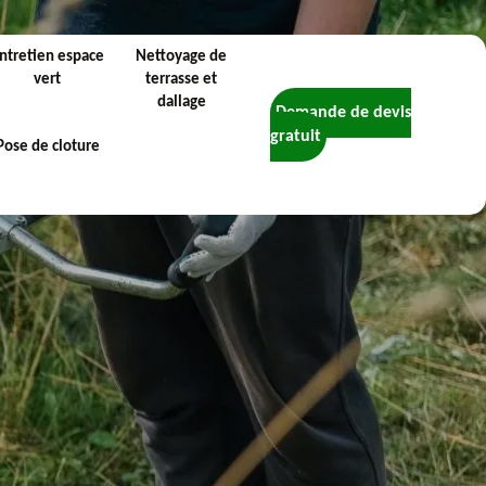
ntretien espace
Nettoyage de
vert
terrasse et
dallage
Demande de devis
gratuit
Pose de cloture