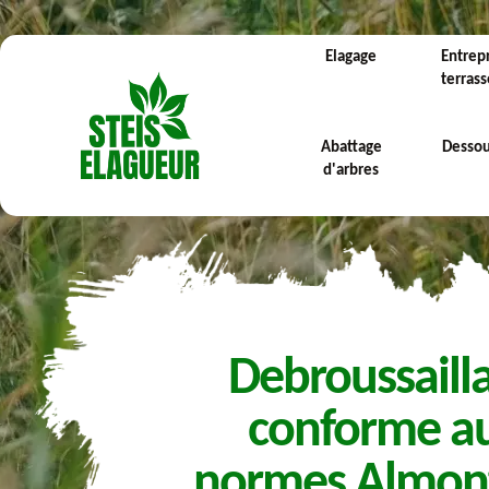
Elagage
Entrep
terras
Abattage
Desso
d'arbres
Debroussaill
conforme a
normes Almont