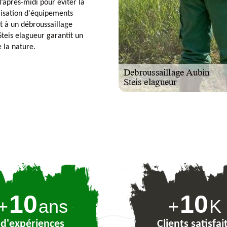
’après-midi pour éviter la
tilisation d'équipements
t à un débroussaillage
teis elagueur garantit un
e la nature.
10
10
+
ans
+
K
d'expériences
Clients satisfai