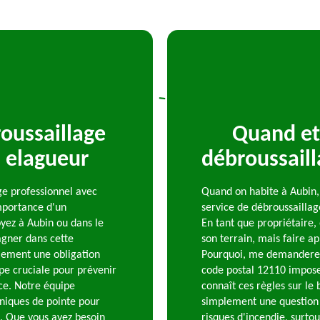
oussaillage
Quand et 
s elagueur
débroussaill
ge professionnel avec
Quand on habite à Aubin, 
importance d'un
service de débroussaillag
yez à Aubin ou dans le
En tant que propriétaire,
gner dans cette
son terrain, mais faire ap
ulement une obligation
Pourquoi, me demanderez-
pe cruciale pour prévenir
code postal 12110 impose 
ace. Notre équipe
connaît ces règles sur le 
hniques de pointe pour
simplement une question d
e. Que vous ayez besoin
risques d'incendie, surtou