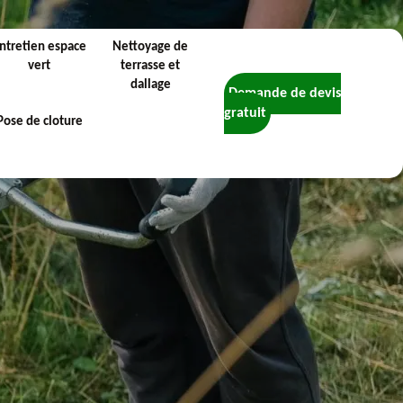
ntretien espace
Nettoyage de
vert
terrasse et
dallage
Demande de devis
gratuit
Pose de cloture