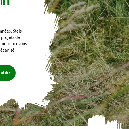
in
nnées, Steis
 projets de
s, nous pouvons
écanisé.
nible