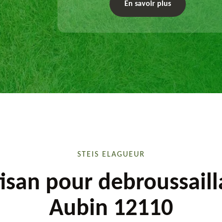
exécute les travaux afférents. Devis gratuit et
En savoir plus
sur mesure.
STEIS ELAGUEUR
isan pour debroussail
Aubin 12110