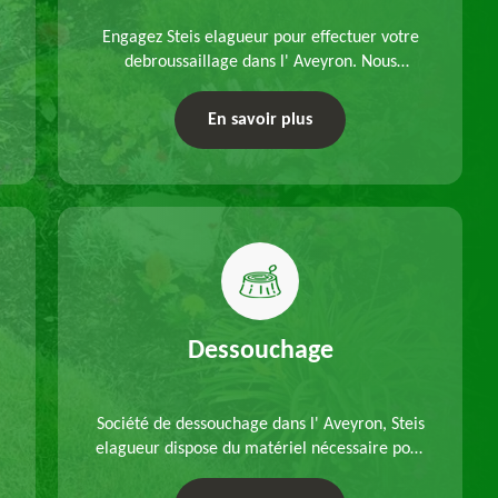
Engagez Steis elagueur pour effectuer votre
debroussaillage dans l' Aveyron. Nous
disposons d'équipements adéquats, à choisir
en fonction des caractéristiques du site.
En savoir plus
Déplacements offerts.
Dessouchage
Société de dessouchage dans l' Aveyron, Steis
elagueur dispose du matériel nécessaire pour
enlever vos souches d'arbres, que ce soit pour