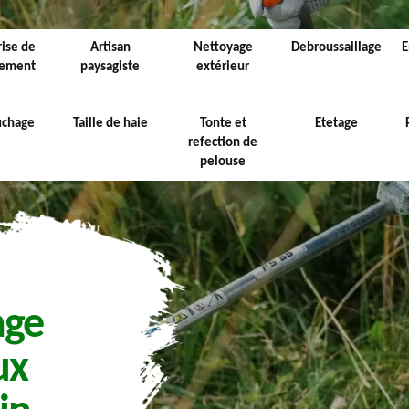
rise de
Artisan
Nettoyage
Debroussaillage
E
sement
paysagiste
extérieur
uchage
Taille de haie
Tonte et
Etetage
refection de
pelouse
age
ux