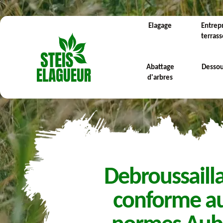
Elagage
Entrep
terras
Abattage
Desso
d'arbres
Debroussaill
conforme a