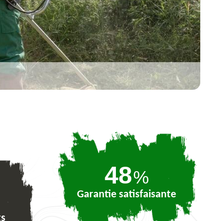
72
%
Garantie satisfaisante
ts