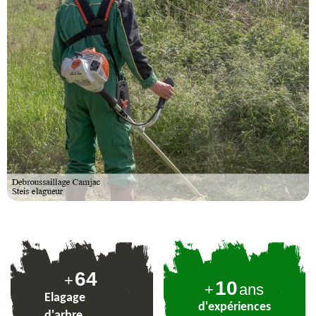
78
+
10
+
ans
Elagage
d'expériences
d'arbre