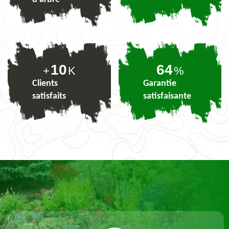
10
78
+
K
%
Clients
Garantie
satisfaits
satisfaisante