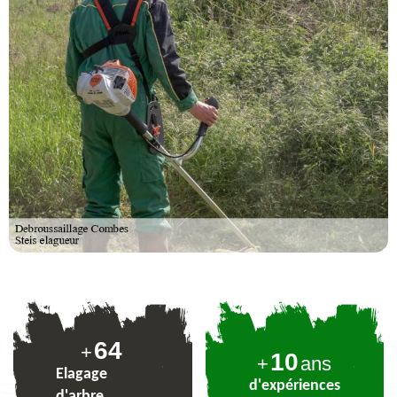
78
+
10
+
ans
Elagage
d'expériences
d'arbre