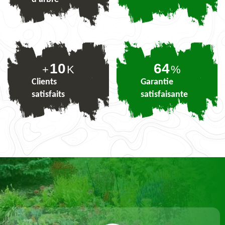
10
78
+
K
%
Clients
Garantie
satisfaits
satisfaisante