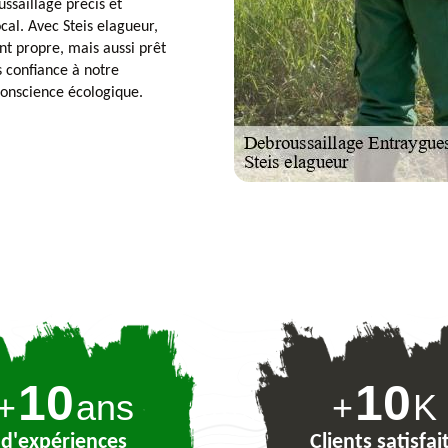
ussaillage précis et
cal. Avec Steis elagueur,
nt propre, mais aussi prêt
 confiance à notre
 conscience écologique.
10
10
+
ans
+
K
d'expériences
Clients satisfai