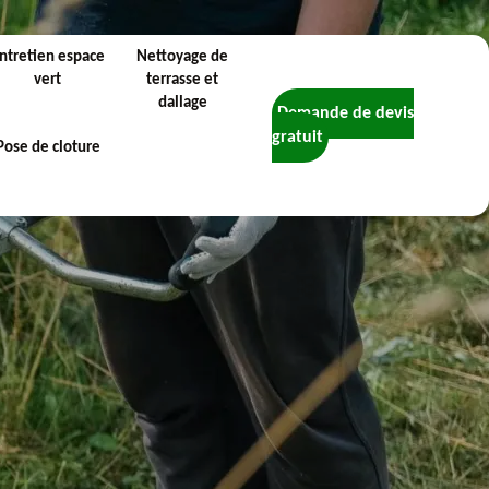
ntretien espace
Nettoyage de
vert
terrasse et
dallage
Demande de devis
gratuit
Pose de cloture