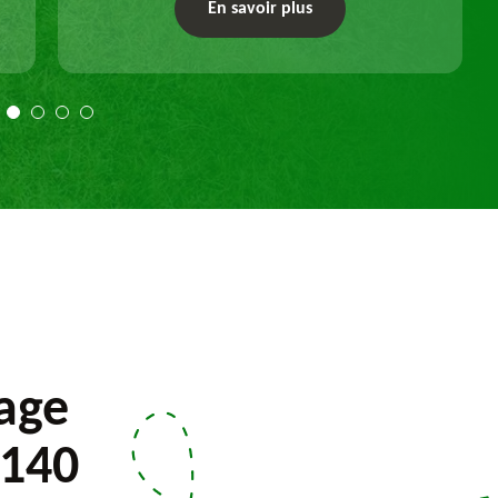
un dessouchage manuel ou mécanique.
En savoir plus
Travail selon les règles de l'art.
lage
2140