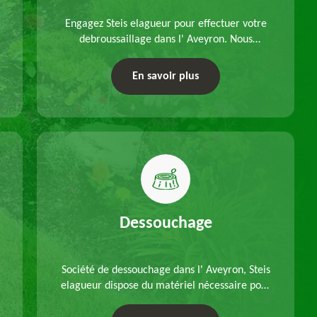
Engagez Steis elagueur pour effectuer votre
debroussaillage dans l' Aveyron. Nous
disposons d'équipements adéquats, à choisir
en fonction des caractéristiques du site.
En savoir plus
Déplacements offerts.
Dessouchage
Société de dessouchage dans l' Aveyron, Steis
elagueur dispose du matériel nécessaire pour
enlever vos souches d'arbres, que ce soit pour