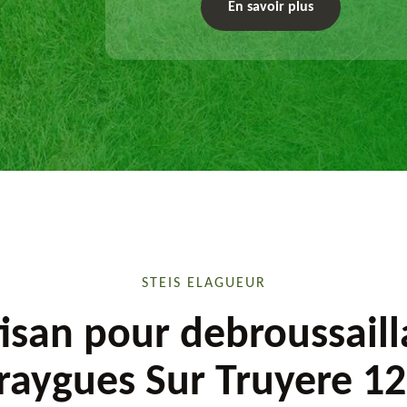
exécute les travaux afférents. Devis gratuit et
En savoir plus
sur mesure.
STEIS ELAGUEUR
isan pour debroussail
raygues Sur Truyere 1