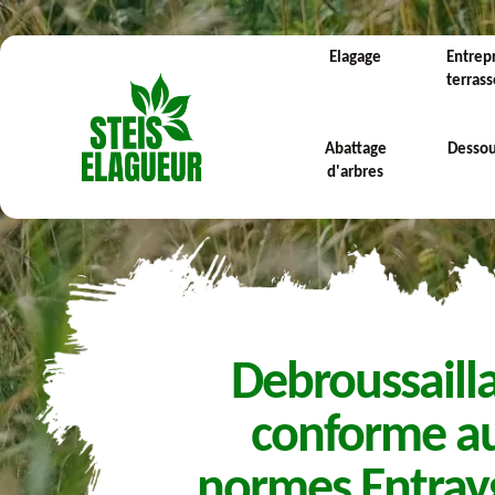
Elagage
Entrep
terras
Abattage
Desso
d'arbres
Debroussaill
conforme a
normes Entray