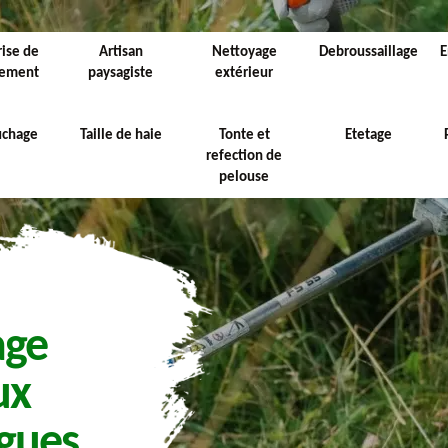
rise de
Artisan
Nettoyage
Debroussaillage
E
sement
paysagiste
extérieur
uchage
Taille de haie
Tonte et
Etetage
refection de
pelouse
age
ux
gues