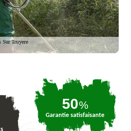
75
%
Garantie satisfaisante
ts