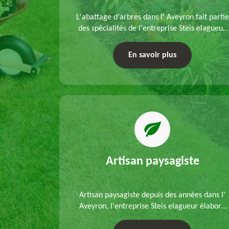
refection
L'abattage d'arbres dans l' Aveyron fait partie
s mains de
des spécialités de l'entreprise Steis elagueur.
'un
Nous réalisons un abattage direct ou par
 que d'un
démontage, tenant compte des particularités
En savoir plus
ble.
du site et des végétaux.
Artisan paysagiste
Artisan paysagiste depuis des années dans l'
Aveyron, l'entreprise Steis elagueur élabore
chaque plan d'aménagement paysager et