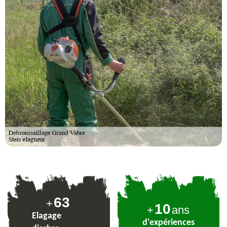
78
+
10
+
ans
Elagage
d'expériences