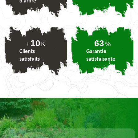
d'arbre
10
78
+
K
%
Clients
Garantie
satisfaits
satisfaisante