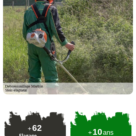
77
+
10
+
ans