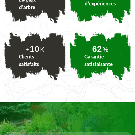
Elagage
d'expériences
d'arbre
10
77
+
K
%
Clients
Garantie
satisfaits
satisfaisante