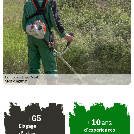
80
+
10
+
ans
Elagage
d'expériences
d'arbre