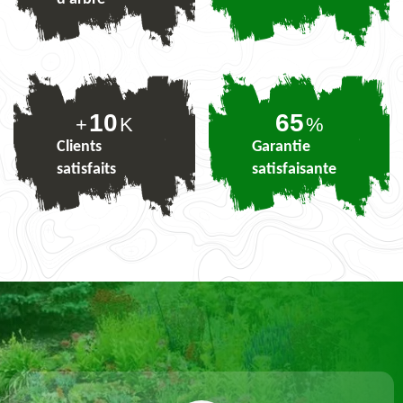
10
80
+
K
%
Clients
Garantie
satisfaits
satisfaisante