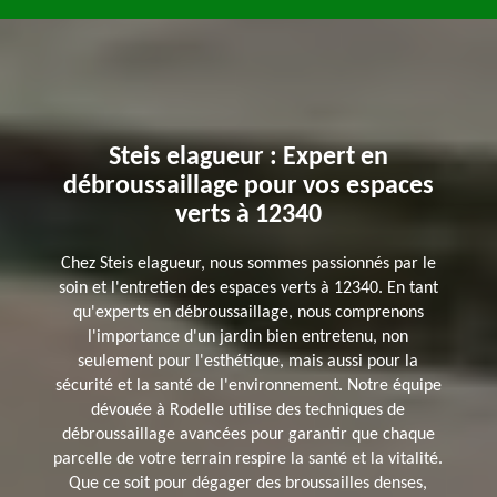
Steis elagueur : Expert en
débroussaillage pour vos espaces
verts à 12340
Chez Steis elagueur, nous sommes passionnés par le
soin et l'entretien des espaces verts à 12340. En tant
qu'experts en débroussaillage, nous comprenons
l'importance d'un jardin bien entretenu, non
seulement pour l'esthétique, mais aussi pour la
sécurité et la santé de l'environnement. Notre équipe
dévouée à Rodelle utilise des techniques de
débroussaillage avancées pour garantir que chaque
parcelle de votre terrain respire la santé et la vitalité.
Que ce soit pour dégager des broussailles denses,