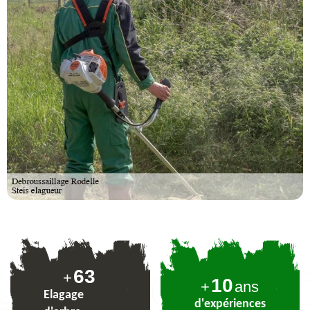
77
+
10
+
ans
Elagage
d'expériences