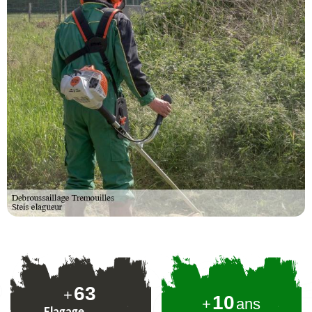
78
+
10
+
ans