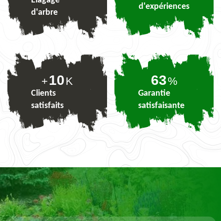
Elagage
d'expériences
d'arbre
10
78
+
K
%
Clients
Garantie
satisfaits
satisfaisante