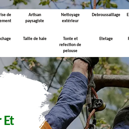
rise de
Artisan
Nettoyage
Debroussaillage
E
sement
paysagiste
extérieur
uchage
Taille de haie
Tonte et
Etetage
refection de
pelouse
 Et