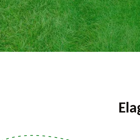
iquer.
Ela