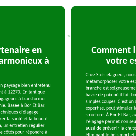
rtenaire en
Comment l'
harmonieux à
votre e
Chez Steis elagueur, nou
métamorphoser votre espa
un paysage bien entretenu
branche est soigneusement
nt à 12270. En tant que
havre de paix où il fait b
engageons à transformer
simples coupes. C'est un a
ie. Basée à Bor Et Bar,
expertise, peut stimuler 
techniques d'élagage
structure. À Bor Et Bar, 
er la santé et la beauté
l'élagage permet non seu
, un entretien régulier
aussi de prévenir la chute
vos côtés pour répondre à
éliminant le bois mort et