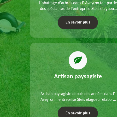
refection
L'abattage d'arbres dans l' Aveyron fait partie
s mains de
des spécialités de l'entreprise Steis elagueur.
'un
Nous réalisons un abattage direct ou par
 que d'un
démontage, tenant compte des particularités
En savoir plus
ble.
du site et des végétaux.
Artisan paysagiste
Artisan paysagiste depuis des années dans l'
Aveyron, l'entreprise Steis elagueur élabore
chaque plan d'aménagement paysager et
exécute les travaux afférents. Devis gratuit et
En savoir plus