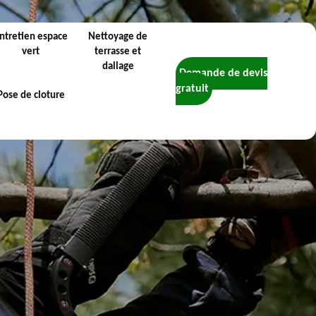
ntretien espace
Nettoyage de
vert
terrasse et
dallage
Demande de devis
gratuit
Pose de cloture