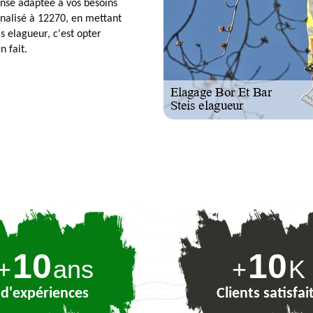
onse adaptée à vos besoins
nnalisé à 12270, en mettant
is elagueur, c'est opter
n fait.
10
10
+
ans
+
K
d'expériences
Clients satisfai