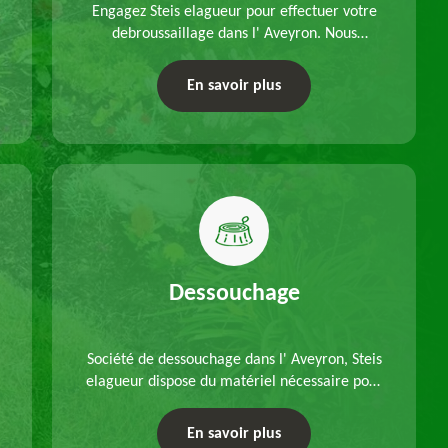
Engagez Steis elagueur pour effectuer votre
debroussaillage dans l' Aveyron. Nous
disposons d'équipements adéquats, à choisir
en fonction des caractéristiques du site.
En savoir plus
Déplacements offerts.
Dessouchage
Société de dessouchage dans l' Aveyron, Steis
elagueur dispose du matériel nécessaire pour
enlever vos souches d'arbres, que ce soit pour
un dessouchage manuel ou mécanique.
En savoir plus