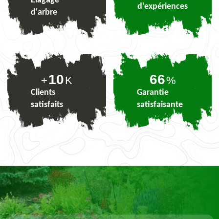
Elagage
d'expériences
d'arbre
10
81
+
K
%
Clients
Garantie
satisfaits
satisfaisante