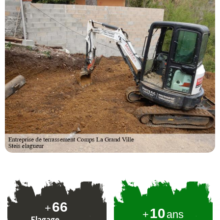
81
+
10
+
ans