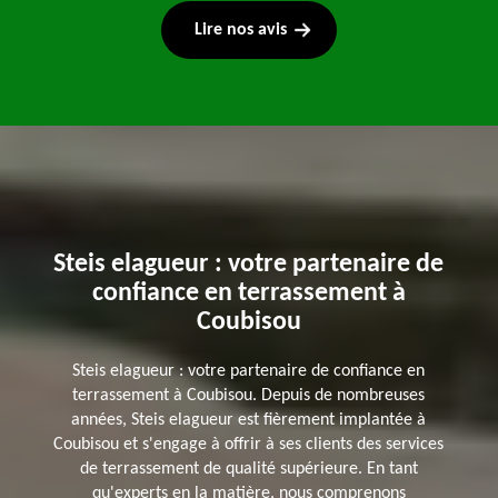
Lire nos avis
Steis elagueur : votre partenaire de
confiance en terrassement à
Coubisou
Steis elagueur : votre partenaire de confiance en
terrassement à Coubisou. Depuis de nombreuses
années, Steis elagueur est fièrement implantée à
Coubisou et s'engage à offrir à ses clients des services
de terrassement de qualité supérieure. En tant
qu'experts en la matière, nous comprenons