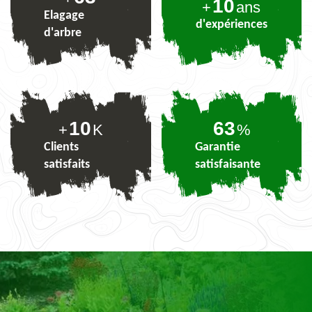
10
+
ans
Elagage
d'expériences
d'arbre
10
75
+
K
%
Clients
Garantie
satisfaits
satisfaisante