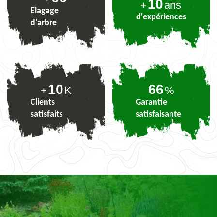
10
+
ans
Elagage
d'expériences
d'arbre
10
80
+
K
%
Clients
Garantie
satisfaits
satisfaisante