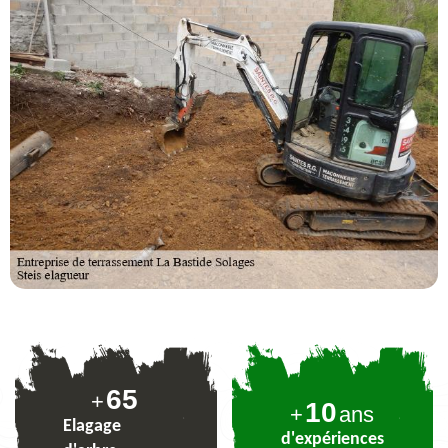
80
+
10
+
ans
Elagage
d'expériences