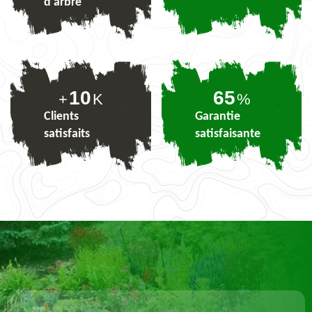
d'arbre
10
80
+
K
%
Clients
Garantie
satisfaits
satisfaisante