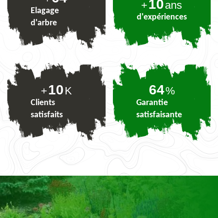
10
+
ans
Elagage
d'expériences
d'arbre
10
78
+
K
%
Clients
Garantie
satisfaits
satisfaisante