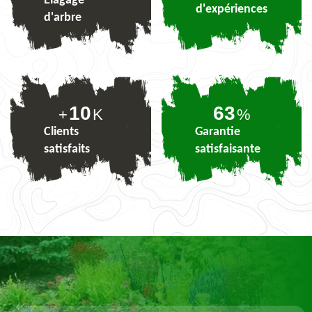
Elagage
d'expériences
d'arbre
10
78
+
K
%
Clients
Garantie
satisfaits
satisfaisante