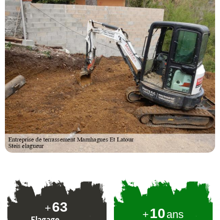
78
+
10
+
ans