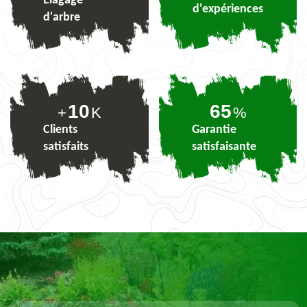
Elagage
d'expériences
d'arbre
10
80
+
K
%
Clients
Garantie
satisfaits
satisfaisante