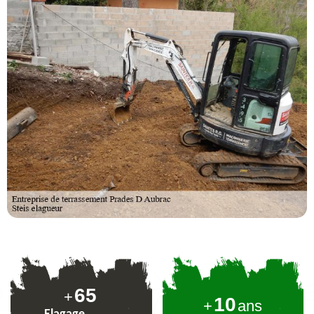
80
+
10
+
ans