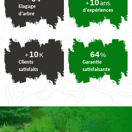
10
+
ans
Elagage
d'expériences
d'arbre
10
79
+
K
%
Clients
Garantie
satisfaits
satisfaisante