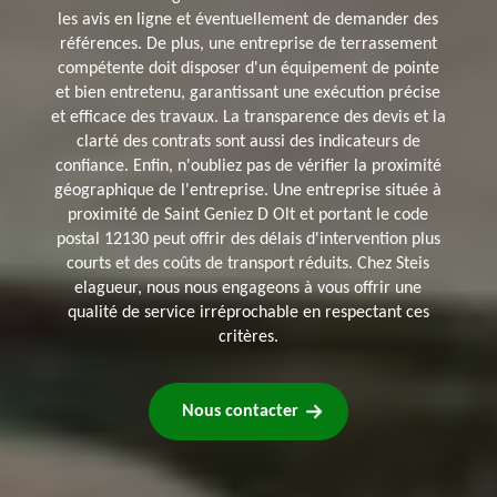
les avis en ligne et éventuellement de demander des
références. De plus, une entreprise de terrassement
compétente doit disposer d'un équipement de pointe
et bien entretenu, garantissant une exécution précise
et efficace des travaux. La transparence des devis et la
clarté des contrats sont aussi des indicateurs de
confiance. Enfin, n'oubliez pas de vérifier la proximité
géographique de l'entreprise. Une entreprise située à
proximité de Saint Geniez D Olt et portant le code
postal 12130 peut offrir des délais d'intervention plus
courts et des coûts de transport réduits. Chez Steis
elagueur, nous nous engageons à vous offrir une
qualité de service irréprochable en respectant ces
critères.
Nous contacter