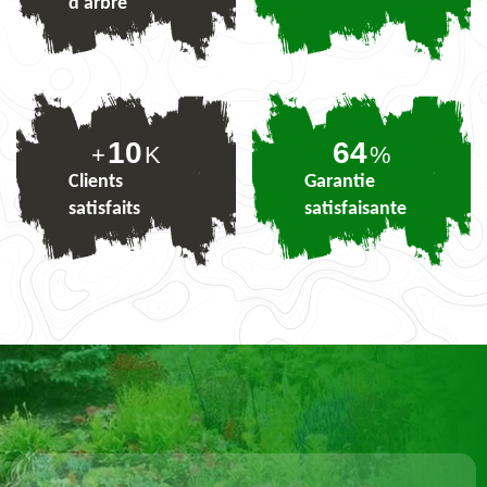
d'arbre
10
79
+
K
%
Clients
Garantie
satisfaits
satisfaisante