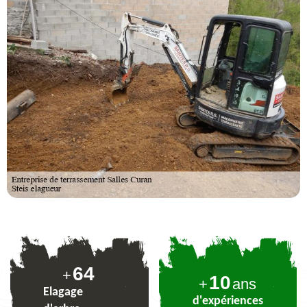
79
+
10
+
ans
Elagage
d'expériences