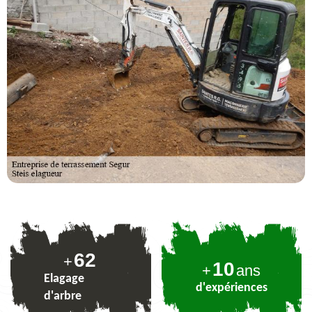
75
+
10
+
ans
Elagage
d'expériences
d'arbre