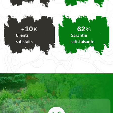
10
75
+
K
%
Clients
Garantie
satisfaits
satisfaisante