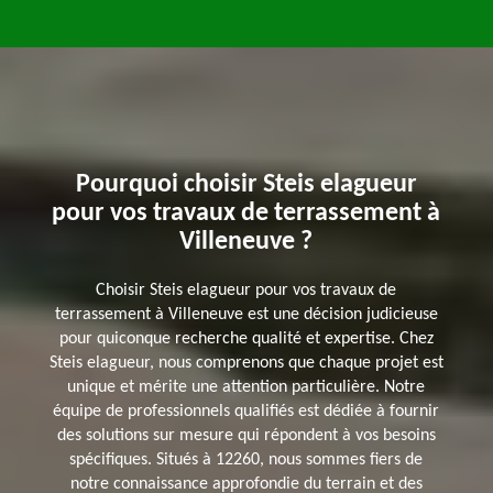
Pourquoi choisir Steis elagueur
pour vos travaux de terrassement à
Villeneuve ?
Choisir Steis elagueur pour vos travaux de
terrassement à Villeneuve est une décision judicieuse
pour quiconque recherche qualité et expertise. Chez
Steis elagueur, nous comprenons que chaque projet est
unique et mérite une attention particulière. Notre
équipe de professionnels qualifiés est dédiée à fournir
des solutions sur mesure qui répondent à vos besoins
spécifiques. Situés à 12260, nous sommes fiers de
notre connaissance approfondie du terrain et des