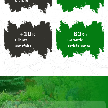
d'arbre
10
78
+
K
%
Clients
Garantie
satisfaits
satisfaisante