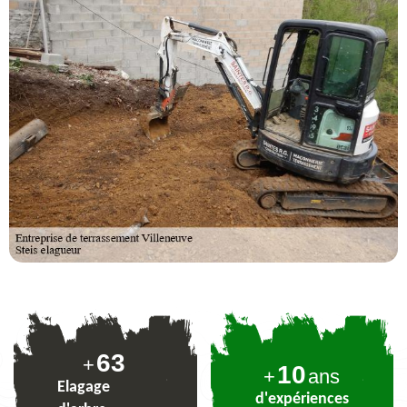
78
+
10
+
ans
Elagage
d'expériences