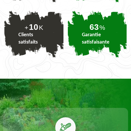
10
77
+
K
%
Clients
Garantie
satisfaits
satisfaisante