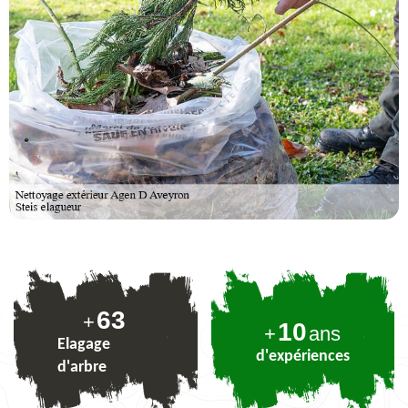
77
+
10
+
ans
Elagage
d'expériences
d'arbre