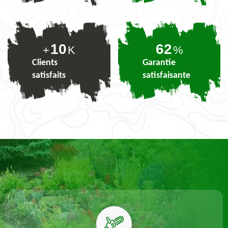
10
76
+
K
%
Clients
Garantie
satisfaits
satisfaisante