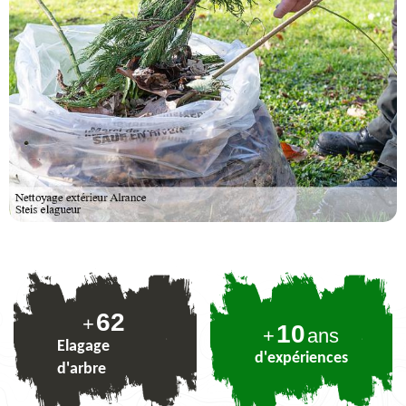
76
+
10
+
ans
Elagage
d'expériences
d'arbre