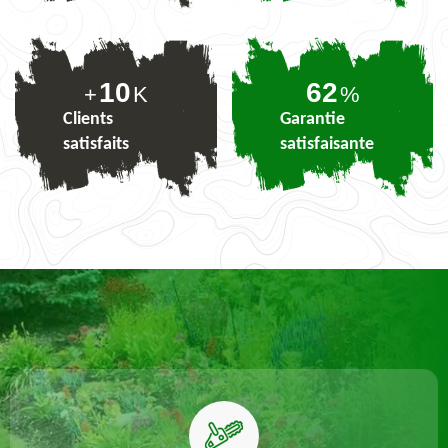
10
77
+
K
%
Clients
Garantie
satisfaits
satisfaisante