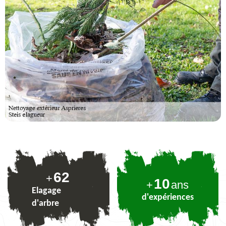
77
+
10
+
ans
Elagage
d'expériences
d'arbre