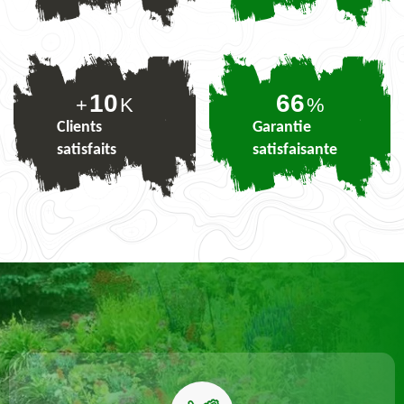
10
80
+
K
%
Clients
Garantie
satisfaits
satisfaisante