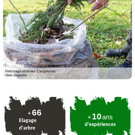
80
+
10
+
ans
Elagage
d'expériences
d'arbre