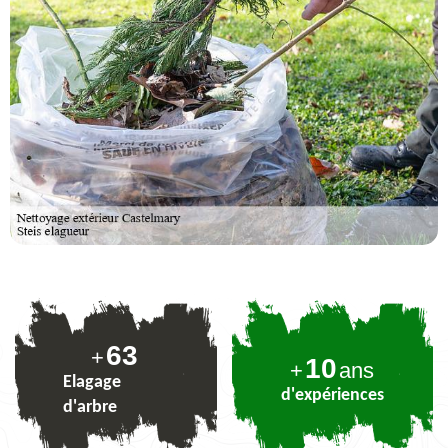
78
+
10
+
ans
Elagage
d'expériences
d'arbre