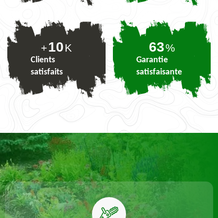
10
78
+
K
%
Clients
Garantie
satisfaits
satisfaisante