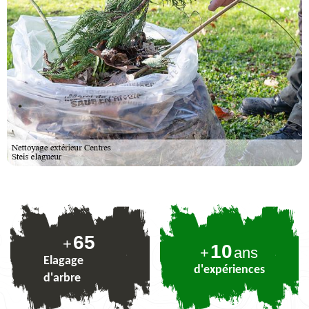
79
+
10
+
ans
Elagage
d'expériences
d'arbre