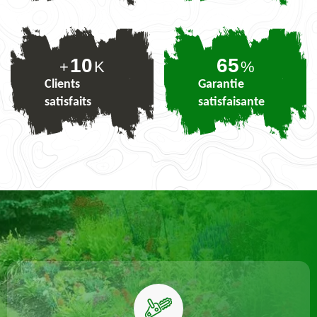
10
79
+
K
%
Clients
Garantie
satisfaits
satisfaisante