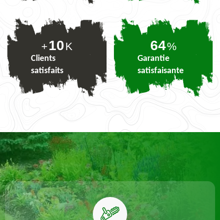
10
78
+
K
%
Clients
Garantie
satisfaits
satisfaisante