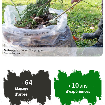
78
+
10
+
ans
Elagage
d'expériences
d'arbre