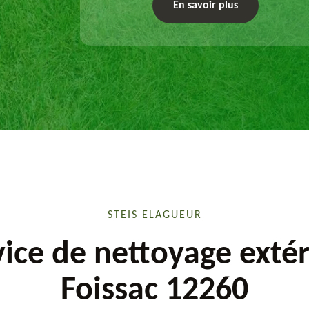
exécute les travaux afférents. Devis gratuit et
En savoir plus
sur mesure.
STEIS ELAGUEUR
vice de nettoyage extér
Foissac 12260