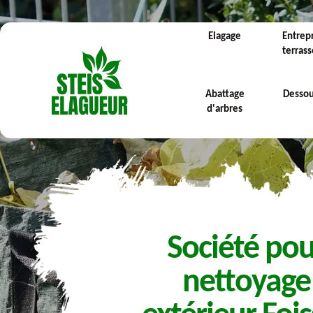
Elagage
Entrep
terras
Abattage
Desso
d'arbres
Société pou
nettoyage