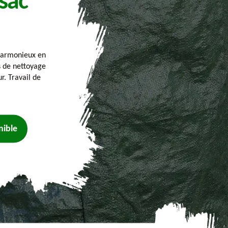
ssac
 harmonieux en
es de nettoyage
r. Travail de
nible