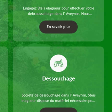
Engagez Steis elagueur pour effectuer votre
debroussaillage dans l' Aveyron. Nous
disposons d'équipements adéquats, à choisir
en fonction des caractéristiques du site.
En savoir plus
Déplacements offerts.
Dessouchage
Société de dessouchage dans l' Aveyron, Steis
elagueur dispose du matériel nécessaire pour
enlever vos souches d'arbres, que ce soit pour