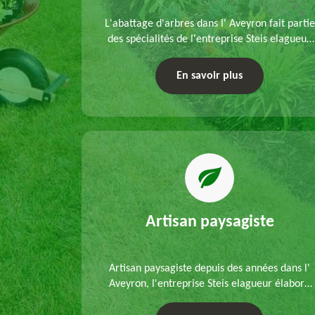
refection
L'abattage d'arbres dans l' Aveyron fait partie
s mains de
des spécialités de l'entreprise Steis elagueur.
'un
Nous réalisons un abattage direct ou par
 que d'un
démontage, tenant compte des particularités
En savoir plus
ble.
du site et des végétaux.
Artisan paysagiste
Artisan paysagiste depuis des années dans l'
Aveyron, l'entreprise Steis elagueur élabore
chaque plan d'aménagement paysager et