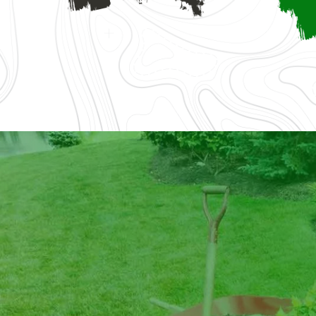
loture
Tonte et refection de p