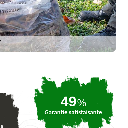
74
%
Garantie satisfaisante
ts