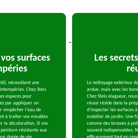
vos surfaces
Les secret
mpéries
ré
260, nécessitent une
Le nettoyage extérieur d
 intempéries. Chez Steis
ardue, mais avec les bons 
es espaces pour
Chez Steis elagueur, nous
ez par appliquer un
réussi réside dans la pré
our empêcher l'eau de
d'inspecter les surfaces à
nt à traiter vos meubles
mobilier de jardin. Une fo
r la décoloration. Si vos
comme des brosses à poils
 peinture résistante aux
souvent indispensables. N
eur durée de vie.
efficacement tout en resp