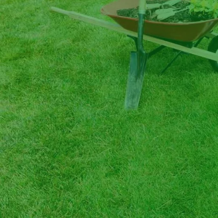
teis elagueur pour
Remettez votre projet de tonte et 
 l' Aveyron. Devis,
de pelouse dans l' Aveyron entre le
ents gratuits.
Steis elagueur et bénéficiez d
en fonction de votre
accompagnement personnalisé ainsi
plus
En savoir plus
.
rendu satisfaisant. Prix aborda
 haie
e Steis elagueur si
 expert en matière
 Aveyron. Diagnostic