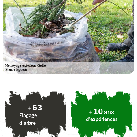
77
+
10
+
ans
Elagage
d'expériences
d'arbre