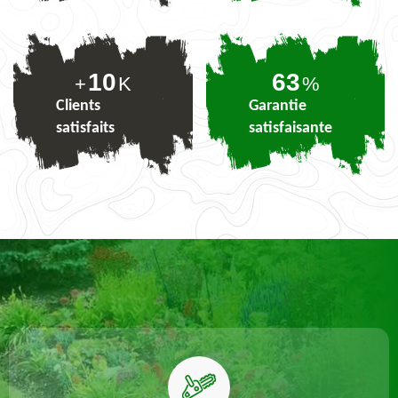
10
77
+
K
%
Clients
Garantie
satisfaits
satisfaisante