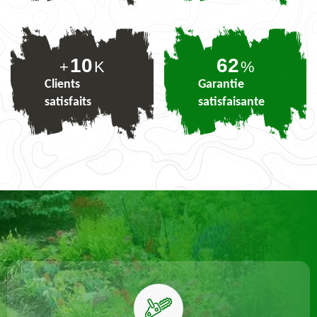
10
76
+
K
%
Clients
Garantie
satisfaits
satisfaisante