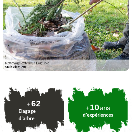
76
+
10
+
ans
Elagage
d'expériences
d'arbre