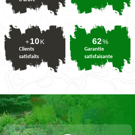
10
76
+
K
%
Clients
Garantie
satisfaits
satisfaisante