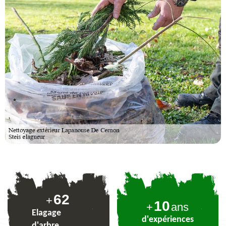
76
+
10
+
ans
Elagage
d'expériences
d'arbre