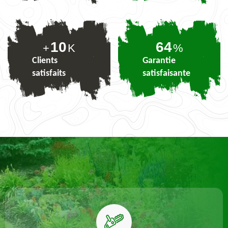
10
78
+
K
%
Clients
Garantie
satisfaits
satisfaisante