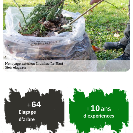
78
+
10
+
ans
Elagage
d'expériences
d'arbre