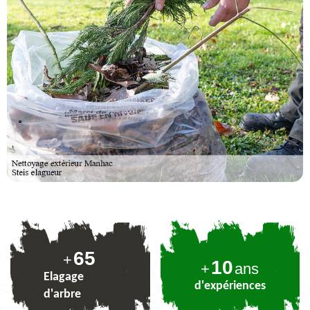
80
+
10
+
ans
Elagage
d'expériences
d'arbre