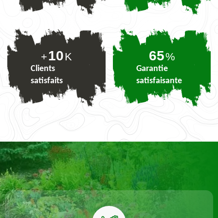
10
80
+
K
%
Clients
Garantie
satisfaits
satisfaisante