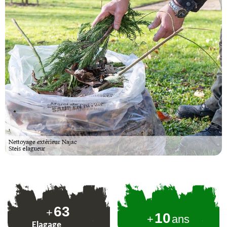
77
+
10
+
ans
Elagage