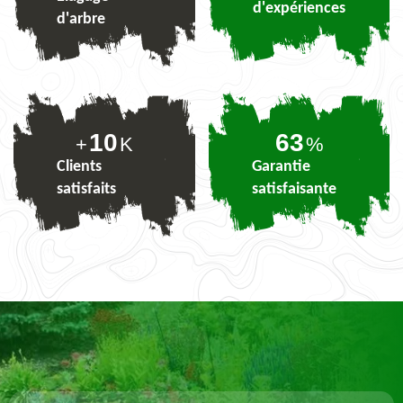
d'expériences
d'arbre
10
77
+
K
%
Clients
Garantie
satisfaits
satisfaisante